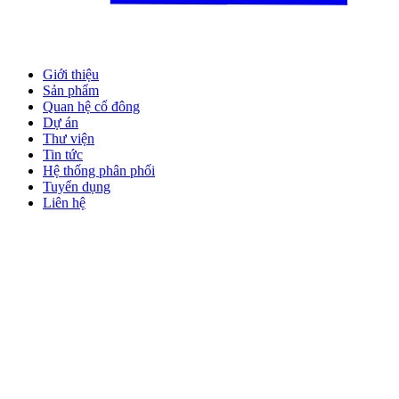
Giới thiệu
Sản phẩm
Quan hệ cổ đông
Dự án
Thư viện
Tin tức
Hệ thống phân phối
Tuyển dụng
Liên hệ
en