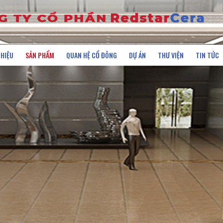
THIỆU
SẢN PHẨM
QUAN HỆ CỔ ĐÔNG
DỰ ÁN
THƯ VIỆN
TIN TỨC