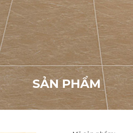
S
Ả
N
P
H
Ẩ
M