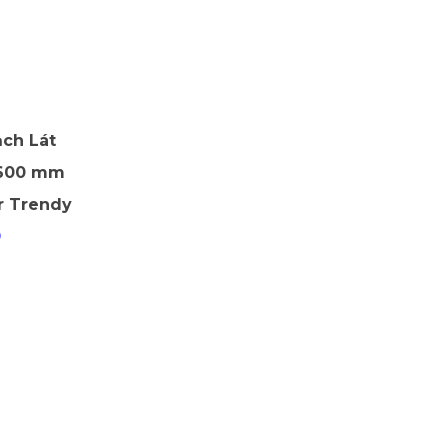
ch Lát
 600 mm
r Trendy
9