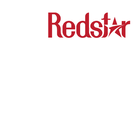
IỆC
CƠ HỘI NGHỀ NGHIỆP
CHẾ ĐỘ ĐÃI NGỘ
THÔ