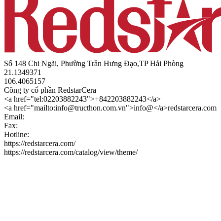
Số 148 Chi Ngãi, Phường Trần Hưng Đạo,TP Hải Phòng
21.1349371
106.4065157
Công ty cổ phần RedstarCera
<a href="tel:02203882243">+842203882243</a>
<a href="mailto:info@tructhon.com.vn">info@</a>redstarcera.com
Email:
Fax:
Hotline:
https://redstarcera.com/
https://redstarcera.com/catalog/view/theme/