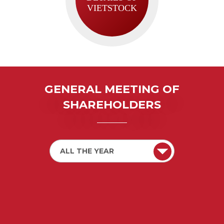
VIETSTOCK
G
E
N
E
R
A
L
M
E
E
T
I
N
G
O
F
S
H
A
R
E
H
O
L
D
E
R
S
ALL THE YEAR