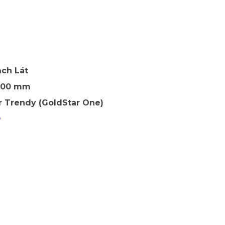
ch Lát
 500 mm
r Trendy (GoldStar One)
9