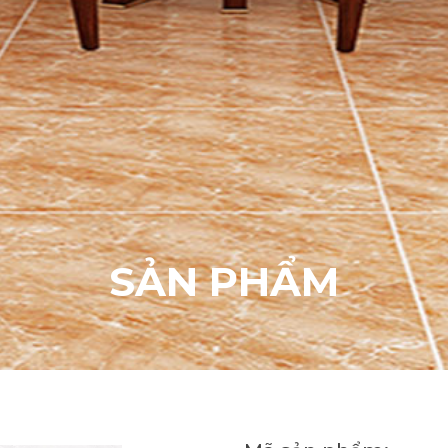
S
Ả
N
P
H
Ẩ
M