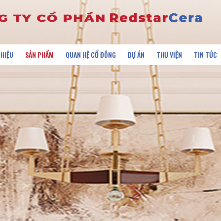
THIỆU
SẢN PHẨM
QUAN HỆ CỔ ĐÔNG
DỰ ÁN
THƯ VIỆN
TIN TỨC