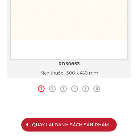
RD30853
Kích thước : 300 x 450 mm
1
2
3
4
5
6
QUAY LẠI DANH SÁCH SẢN PHẨM