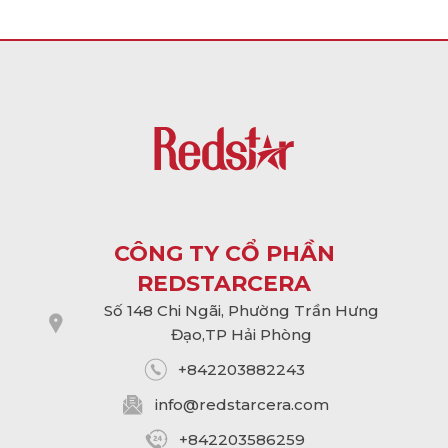
CÔNG TY CỔ PHẦN
REDSTARCERA
Số 148 Chi Ngãi, Phường Trần Hưng
Đạo,TP Hải Phòng
+842203882243
info@
redstarcera.com
+842203586259