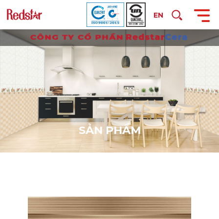
EN
S
Ả
N
P
H
Ẩ
M