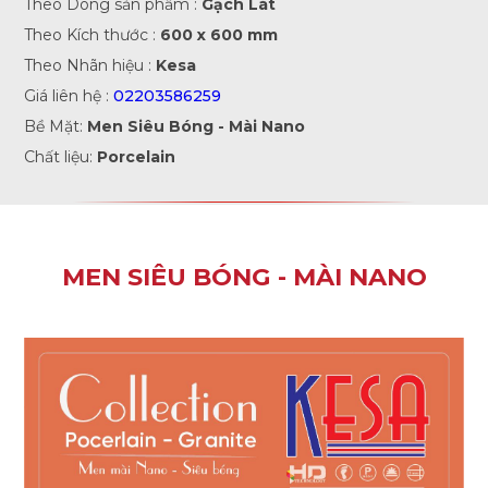
Theo Dòng sản phẩm :
Gạch Lát
Theo Kích thước :
600 x 600 mm
Theo Nhãn hiệu :
Kesa
Giá liên hệ :
02203586259
Bề Mặt:
Men Siêu Bóng - Mài Nano
Chất liệu:
Porcelain
MEN SIÊU BÓNG - MÀI NANO