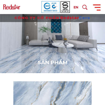
EN
S
Ả
N
P
H
Ẩ
M