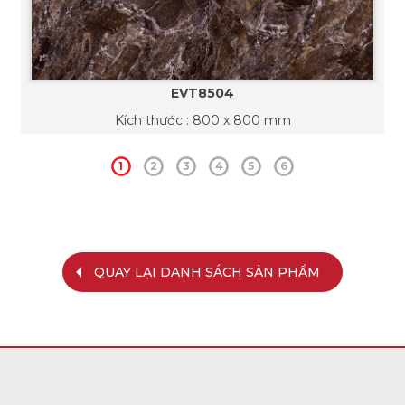
EVT8504
Kích thước : 800 x 800 mm
1
2
3
4
5
6
QUAY LẠI DANH SÁCH SẢN PHẨM