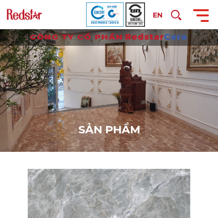
EN
S
Ả
N
P
H
Ẩ
M