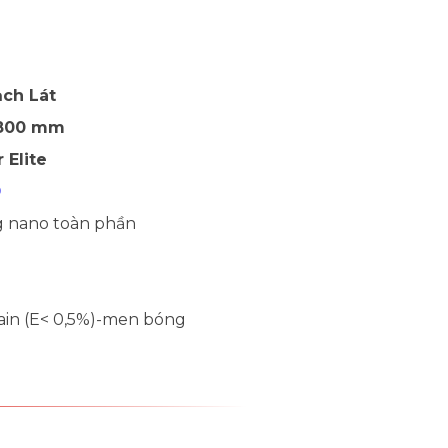
ch Lát
 800 mm
 Elite
9
g nano toàn phần
l
ain (E< 0,5%)-men bóng