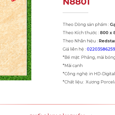
N8801
Theo Dòng sản phẩm :
Gạ
Theo Kích thước :
800 x
Theo Nhãn hiệu :
Redstar
Giá liên hệ :
0220358625
*Bề mặt: Phẳng, mài bón
*Mài cạnh
*Công nghệ: in HD-Digita
*Chất liệu: Xương Porcel