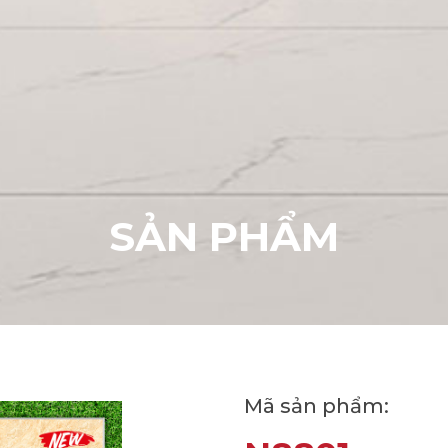
S
Ả
N
P
H
Ẩ
M
Mã sản phẩm: