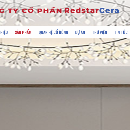
THIỆU
SẢN PHẨM
QUAN HỆ CỔ ĐÔNG
DỰ ÁN
THƯ VIỆN
TIN TỨC