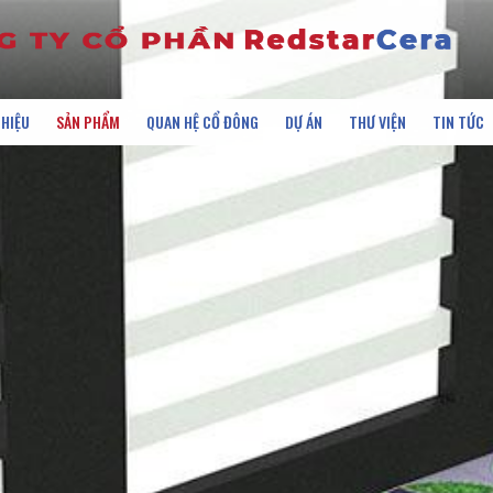
THIỆU
SẢN PHẨM
QUAN HỆ CỔ ĐÔNG
DỰ ÁN
THƯ VIỆN
TIN TỨC