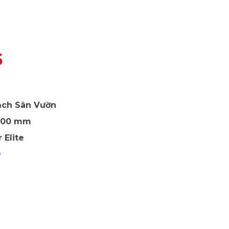
5
ch Sân Vườn
 500 mm
 Elite
9