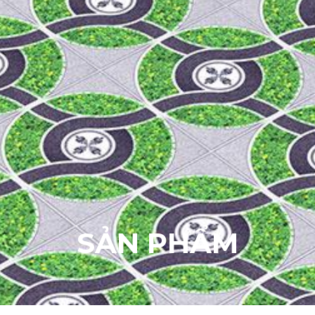
S
Ả
N
P
H
Ẩ
M