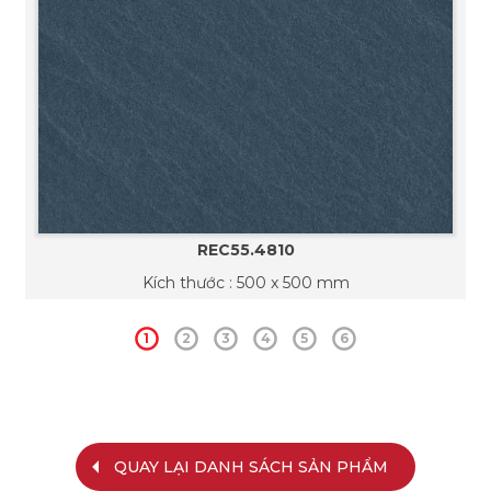
REC55.4810
Kích thước : 500 x 500 mm
1
2
3
4
5
6
QUAY LẠI DANH SÁCH SẢN PHẨM