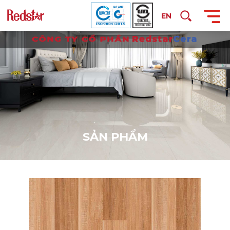
EN
S
Ả
N
P
H
Ẩ
M