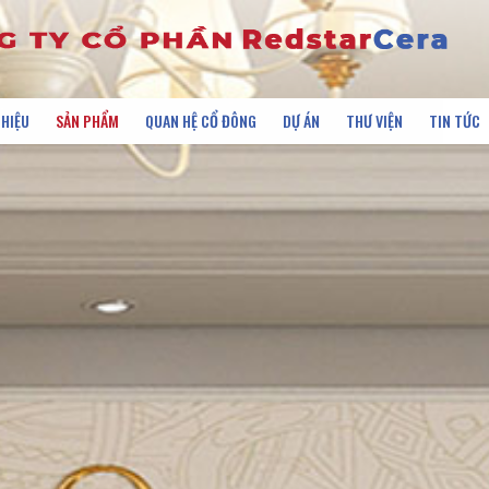
THIỆU
SẢN PHẨM
QUAN HỆ CỔ ĐÔNG
DỰ ÁN
THƯ VIỆN
TIN TỨC