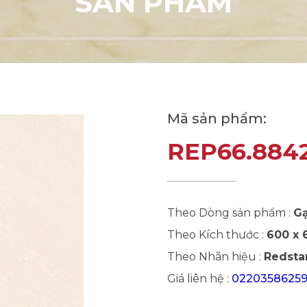
S
Ả
N
P
H
Ẩ
M
Mã sản phẩm:
REP66.884
Theo Dòng sản phẩm :
Gạ
Theo Kích thước :
600 x
Theo Nhãn hiệu :
Redstar
Giá liên hệ :
0220358625