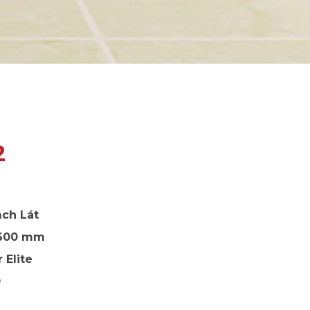
2
ch Lát
 600 mm
 Elite
9