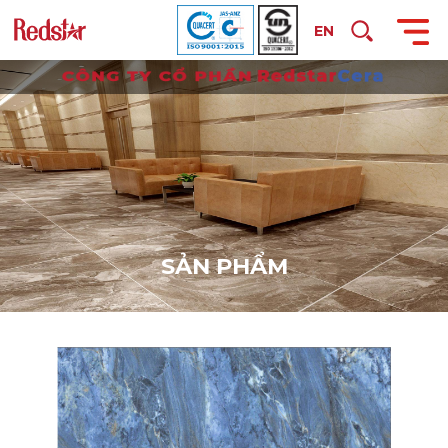
EN
S
Ả
N
P
H
Ẩ
M