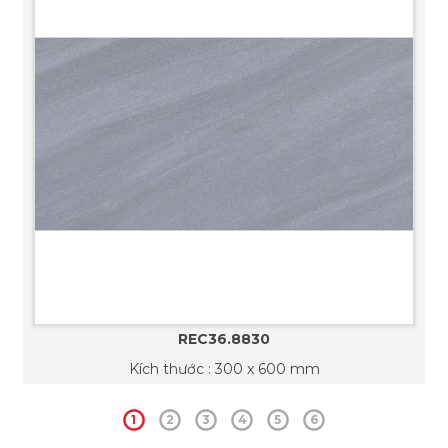
REC36.8830
Kích thước : 300 x 600 mm
1
2
3
4
5
6