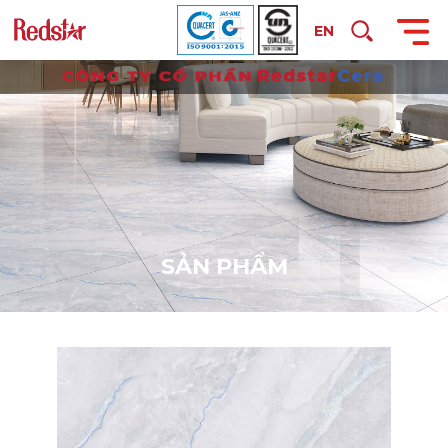
EN
S
Ả
N
P
H
Ẩ
M