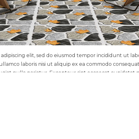
adipiscing elit, sed do eiusmod tempor incididunt ut la
ullamco laboris nisi ut aliquip ex ea commodo consequat.
fugiat nulla pariatur. Excepteur sint occaecat cupidatat n
us error sit voluptatem accusantium doloremque laudan
 architecto beatae vitae dicta sunt explicabo. Nemo enim
 consequuntur magni dolores eos qui ratione voluptate
et, consectetur, adipisci velit, sed quia non numquam ei
em. Ut enim ad minima veniam, quis nostrum exercitatio