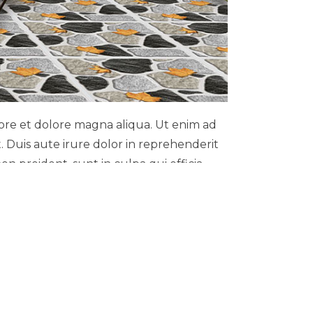
bore et dolore magna aliqua. Ut enim ad
 Duis aute irure dolor in reprehenderit
on proident, sunt in culpa qui officia
tium, totam rem aperiam, eaque ipsa
 ipsam voluptatem quia voluptas sit
m sequi nesciunt. Neque porro quisquam
us modi tempora incidunt ut labore et
nem ullam corporis suscipit laboriosam,