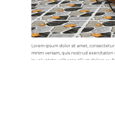
Lorem ipsum dolor sit amet, consectetur 
minim veniam, quis nostrud exercitation 
in voluptate velit esse cillum dolore eu 
deserunt mollit anim id est laborum
Sed ut perspiciatis unde omnis iste nat
quae ab illo inventore veritatis et quasi
aspernatur aut odit aut fugit, sed quia
est, qui dolorem ipsum quia dolor sit am
dolore magnam aliquam quaerat voluptat