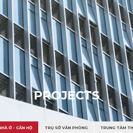
P
R
O
J
E
C
T
S
NHÀ Ở - CĂN HỘ
TRỤ SỞ VĂN PHÒNG
TRUNG TÂM TH