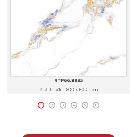
RTP66.8935
Kích thước : 600 x 600 mm
1
2
3
4
5
6