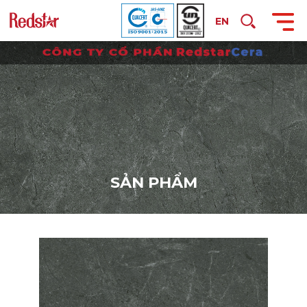
EN
S
Ả
N
P
H
Ẩ
M