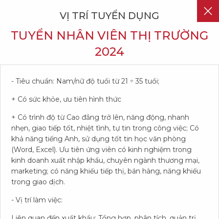
VỊ TRÍ TUYỂN DỤNG
EN
TUYỂN NHÂN VIÊN THỊ TRƯỜNG
2024
- Tiêu chuẩn: Nam/nữ độ tuổi từ 21 ÷ 35 tuổi;
+ Có sức khỏe, ưu tiên hình thức
+ Có trình độ từ Cao đẳng trở lên, năng động, nhanh
T
U
Y
Ể
N
D
Ụ
N
G
nhẹn, giao tiếp tốt, nhiệt tình, tự tin trong công việc; Có
khả năng tiếng Anh, sử dụng tốt tin học văn phòng
(Word, Excel). Ưu tiên ứng viên có kinh nghiệm trong
kinh doanh xuất nhập khẩu, chuyên ngành thương mại,
HỘI NGHỀ NGHIỆP
CHẾ ĐỘ ĐÃI NGỘ
THÔNG TIN TUYỂN DỤNG
marketing; có năng khiếu tiếp thị, bán hàng, năng khiếu
trong giao dịch.
M
Ô
I
T
R
Ư
Ờ
N
G
L
À
M
V
I
Ệ
C
- Vị trí làm việc:
Liên quan đến xuất khẩu; Tổng hợp, phân tích, quản trị