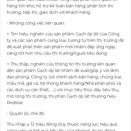
hàng tồn kho, hỗ trợ kế toán bán hàng; phân tích thị
Đến với RedstarCera, bạn sẽ được làm việc trong môi
trường, tiếp thị, giao dịch với khách hàng.
trường nhân văn, chuyên nghiệp, năng động, dân chủ,
thân thiện. Bạn sẽ có cơ hội làm việc với những người
- Những công việc liên quan:
quản lý, đồng nghiệp giỏi chuyên môn giúp bạn có cơ hội
học hỏi và phát triển nghề nghiệp của mình.
+ Tìm hiểu, nghiên cứu sản phẩm Gạch ốp lát của Công
ty và các sản phẩm cùng loại, tương tự trên thị trường để
đề xuất phát triển sản phẩm mới nhằm đáp ứng ngày
càng tốt hơn nhu cầu thị trường/người tiêu dùng;
+ Thu thập, nghiên cứu thông tin thị trường liên quan
đến sản phẩm Gạch ốp lát nhằm đề xuất/góp ý với lãnh
đạo phòng, Công ty (về chính sách bán hàng, chủng loại,
mẫu mã, giá cả, hệ thống khách hàng/Nhà phân phối và
các dịch vụ cần thiết, ….) với mục tiêu thúc đẩy tiêu thụ,
mở rộng thị trường, thị phần Gạch ốp lát thương hiệu
C
Ơ
H
Ộ
I
N
G
H
Ề
N
G
H
I
Ệ
P
Redstar;
- Quyền lợi, chế độ:
Nhằm đáp ứng nhu cầu phát triển,
Thu nhập ≥ 12 triệu đồng (tùy thuộc năng lực, hiệu quả
RedstarCera liên tục tuyển dụng Công nhân
công việc và kết quả tiêu thụ của phòng). Được đóng,