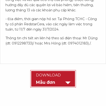
Kỹ thuật và lao động phổ thông. Chúng tôi
hưởng đầy đủ các quyền lợi về bảo hiểm, tiền thưởng,
luôn sẵn sàng tạo điều kiện để bạn phát triển.
lương tháng 13 và các khoản phụ cấp khác.
Hãy cùng tìm hiểu thêm về các Vị trí và cơ hội
- Địa điểm, thời gian nộp hồ sơ: Tại Phòng TCHC - Công
việc làm tại RedstarCera.
ty cổ phần RedstarCera, vào các ngày làm việc trong
tuần, từ 11/7 đến ngày 31/7/2024.
Thông tin chi tiết xin liên hệ theo số điện thoại: Mr Dũng
(đt: 0912298733)/ hoặc Mrs Hồng (đt: 0974012183)./.
C
H
Ế
Đ
Ộ
Đ
Ã
I
N
G
Ộ
DOWNLOAD
- Thu nhập hấp dẫn; phù hợp năng lực, cống
01
Mẫu đơn
hiến bản thân.
02
- Các khoản phụ cấp: thu hút, trách nhiệm,